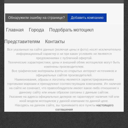
Обнаружили ошибку на странице?
Добавить компанию
Главная
Города
Подобрать мотоцикл
Представителям
Контакты
Все указанные на сайте данные (включая цены и фото) носят исключительно
информационный характер и ни при каких условиях не являются
предложениями с публичной офертой.
Технические характеристики, цены и внешний облик мотоциклов могут быть
изменены производителем.
Все графические материалы взяты из открытых интернет-источников и
официальных сайтов производителей.
Наименования, образы и логотипы являются зарегистрированными
торговыми марками и принадлежат соотвествующим компаниям. Их наличие
на сайте не означает, что правообладатели имеют какое-либо отношение к
данному сайту или иным образом связаны с данным сайтом.
Указание на адреса официальных дилеров не гарантирует наличия той или
иной модели мотоциклов у данной компании по данной цене.
Находясь на данном сайте, вы принимаете все пункты
настоящего
соглашения